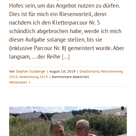
Hofes sein, um das Angebot nutzen zu dürfen.
Dies ist für mich ein Riesenvorteil, denn
nachdem ich den Kletterparcour Nr. 5
schändlich abgebrochen habe, werde ich mich
dieser Aufgabe solange stellen, bis sie
(inklusive Parcour Nr. 8) gemeistert wurde. Aber
langsam, ... der Reihe
[...]
Von
Stephan Sulzberger
|
August 1st, 2019
|
Deutschland
,
Menschenweg
für
2019
,
Vorbereitung 2019
|
Kommentare deaktiviert
Fundorena
Weiterlesen
am
Feldberg