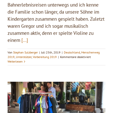
Bahnerlebnisreisen unterwegs und ich kenne
die Familie schon länger, da unsere Söhne im
Kindergarten zusammen gespielt haben. Zuletzt
waren Gregor und ich sogar musikalisch
zusammen aktiv, denn er spielte Violine zu
einem
[...]
Von
Stephan Sulzberger
|
Juli 25th, 2019
|
Deutschland
,
Menschenweg
für
2019
,
Unterstützer
,
Vorbereitung 2019
|
Kommentare deaktiviert
Bahnreisen
Weiterlesen
mit
Gregor
Sutter