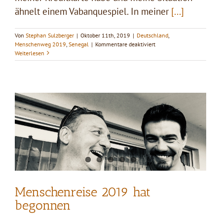
ähnelt einem Vabanquespiel. In meiner
[...]
Von
Stephan Sulzberger
|
Oktober 11th, 2019
|
Deutschland
,
für
Menschenweg 2019
,
Senegal
|
Kommentare deaktiviert
Zwei
Weiterlesen
Tage
in
Dakar
Menschenreise 2019 hat
begonnen