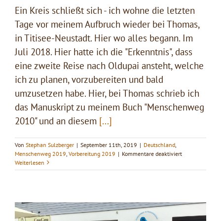
Ein Kreis schließt sich - ich wohne die letzten
Tage vor meinem Aufbruch wieder bei Thomas,
in Titisee-Neustadt. Hier wo alles begann. Im
Juli 2018. Hier hatte ich die "Erkenntnis", dass
eine zweite Reise nach Oldupai ansteht, welche
ich zu planen, vorzubereiten und bald
umzusetzen habe. Hier, bei Thomas schrieb ich
das Manuskript zu meinem Buch "Menschenweg
2010" und an diesem
[...]
Von
Stephan Sulzberger
|
September 11th, 2019
|
Deutschland
,
für
Menschenweg 2019
,
Vorbereitung 2019
|
Kommentare deaktiviert
Menschenreise
Weiterlesen
2019
hat
begonnen