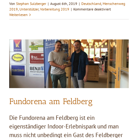
Von
Stephan Sulzberger
|
August 6th, 2019
|
Deutschland
,
Menschenweg
für
2019
,
Unterstützer
,
Vorbereitung 2019
|
Kommentare deaktiviert
Hartwig
Weiterlesen
Bächle
und
das
CouCou
Fundorena am Feldberg
Die Fundorena am Feldberg ist ein
eigenständiger Indoor-Erlebnispark und man
muss nicht unbedingt ein Gast des Feldberger