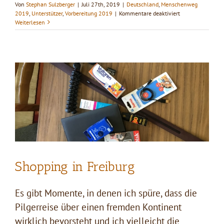
Von
Stephan Sulzberger
|
Juli 27th, 2019
|
Deutschland
,
Menschenweg
für
2019
,
Unterstützer
,
Vorbereitung 2019
|
Kommentare deaktiviert
Stadtplanung
Weiterlesen
Fahle
und
eine
längere
Freundschaft
Shopping in Freiburg
Es gibt Momente, in denen ich spüre, dass die
Pilgerreise über einen fremden Kontinent
wirklich bevorsteht und ich vielleicht die