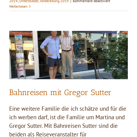
für
2019
,
Unterstützer
,
Vorbereitung 2019
|
Kommentare deaktiviert
Holzschopf
Weiterlesen
bei
Anna
und
Franko
Bahnreisen mit Gregor Sutter
Eine weitere Familie die ich schätze und für die
ich werben darf, ist die Familie um Martina und
Gregor Sutter. Mit Bahnreisen Sutter sind die
beiden als Reiseveranstalter für