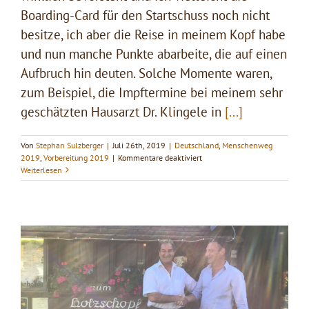
Boarding-Card für den Startschuss noch nicht
besitze, ich aber die Reise in meinem Kopf habe
und nun manche Punkte abarbeite, die auf einen
Aufbruch hin deuten. Solche Momente waren,
zum Beispiel, die Impftermine bei meinem sehr
geschätzten Hausarzt Dr. Klingele in
[...]
Von
Stephan Sulzberger
|
Juli 26th, 2019
|
Deutschland
,
Menschenweg
für
2019
,
Vorbereitung 2019
|
Kommentare deaktiviert
Shopping
Weiterlesen
in
Freiburg