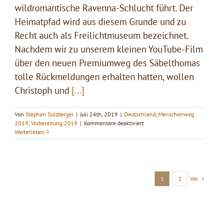
wildromantische Ravenna-Schlucht führt. Der
Heimatpfad wird aus diesem Grunde und zu
Recht auch als Freilichtmuseum bezeichnet.
Nachdem wir zu unserem kleinen YouTube-Film
über den neuen Premiumweg des Säbelthomas
tolle Rückmeldungen erhalten hatten, wollen
Christoph und
[...]
Von
Stephan Sulzberger
|
Juli 24th, 2019
|
Deutschland
,
Menschenweg
für
2019
,
Vorbereitung 2019
|
Kommentare deaktiviert
Dreharbeiten
Weiterlesen
mit
Christoph
auf
dem
Heimatpfad
Vor
1
2